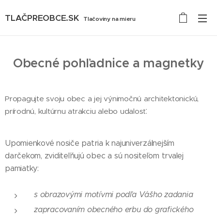
TLAČPREOBCE.SK
Tlačoviny na mieru
Obecné pohľadnice a magnetky
Propagujte svoju obec a jej výnimočnú architektonickú,
prírodnú, kultúrnu atrakciu alebo udalosť.
Upomienkové nosiče patria k najuniverzálnejším
darčekom, zviditeľňujú obec a sú nositeľom trvalej
pamiatky:
s obrazovými motívmi podľa Vášho zadania
zapracovaním obecného erbu do grafického