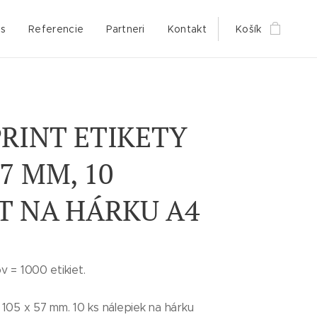
s
Referencie
Partneri
Kontakt
Košík
PRINT ETIKETY
57 MM, 10
ET NA HÁRKU A4
v = 1000 etikiet.
 105 x 57 mm. 10 ks nálepiek na hárku