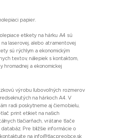
molepiaci papier.
lepiace etikety na hárku A4 sú
 na laserovej, alebo atramentovej
etikety sú rýchlym a ekonomickým
ívnych textov, nálepiek s kontaktom,
sy hromadnej a ekonomickej
azkovú výrobu ľubovoľných rozmerov
 predseknutých na hárkoch A4. V
ám radi poskytneme aj čiernobielu,
lač print etikiet na našich
álnych tlačiarňach, vrátane tlače
z databáz. Pre bližšie informácie o
 kontaktujte na info@tlacpreobce.sk