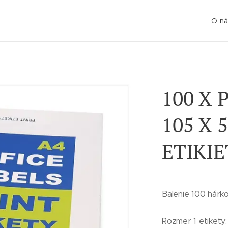
O ná
100 X 
105 X 
ETIKI
Balenie 100 hárko
Rozmer 1 etikety: