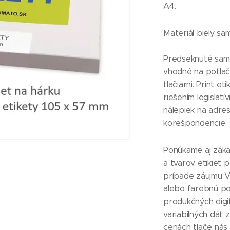
A4.
Materiál biely sa
Predseknuté samo
vhodné na potlač
tlačiarni. Print 
riešením legislat
nálepiek na adre
korešpondencie.
Ponúkame aj zák
a tvarov etikiet
prípade záujmu V
alebo farebnú pot
produkčných digit
variabilných dát 
cenách tlače nás