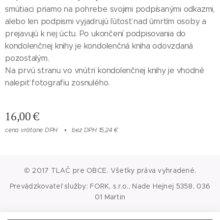
smútiaci priamo na pohrebe svojimi podpísanými odkazmi,
alebo len podpismi vyjadrujú ľútosť nad úmrtím osoby a
prejavujú k nej úctu. Po ukončení podpisovania do
kondolenčnej knihy je kondolenčná kniha odovzdaná
pozostalým.
Na prvú stranu vo vnútri kondolenčnej knihy je vhodné
nalepiť fotografiu zosnulého.
16,00
€
cena vrátane DPH
bez DPH 15,24 €
© 2017 TLAČ pre OBCE. Všetky práva vyhradené.
Prevádzkovateľ služby: FORK, s.r.o., Nade Hejnej 5358, 036
01 Martin