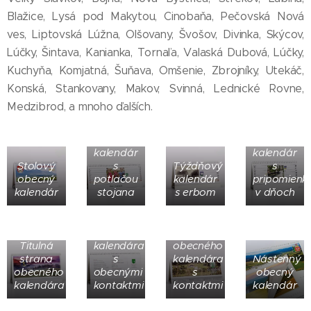
Blažice, Lysá pod Makytou, Cinobaňa, Pečovská Nová
ves, Liptovská Lúžna, Olšovany, Švošov, Divinka, Skýcov,
Lúčky, Šintava, Kanianka, Tornaľa, Valaská Dubová, Lúčky,
Kuchyňa, Komjatná, Šuňava, Omšenie, Zbrojníky, Utekáč,
Konská, Stankovany, Makov, Svinná, Lednické Rovne,
Medzibrod, a mnoho ďalších.
Dvojtýždňový
Obecný
kalendár
kalendár
Stolový
s
Týždňový
s
obecný
potlačou
kalendár
pripomienk
kalendár
stojana
s erbom
v dňoch
Potlač
Strana
stojanu
Titulná
kalendára
obecného
strana
s
kalendára
Nástenný
obecného
obecnými
s
obecný
kalendára
kontaktmi
kontaktmi
kalendár