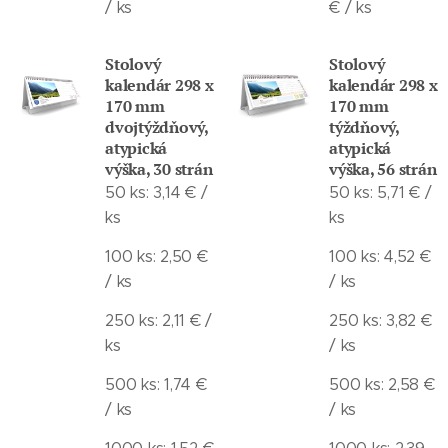
/ ks
€ / ks
Stolový
Stolový
kalendár 298 x
kalendár 298 x
170 mm
170 mm
dvojtýždňový,
týždňový,
atypická
atypická
výška, 30 strán
výška, 56 strán
50 ks: 3,14 € /
50 ks: 5,71 € /
ks
ks
100 ks: 2,50 €
100 ks: 4,52 €
/ ks
/ ks
250 ks: 2,11 € /
250 ks: 3,82 €
ks
/ ks
500 ks: 1,74 €
500 ks: 2,58 €
/ ks
/ ks