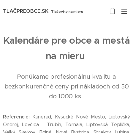
TLAČPREOBCE.SK
Tlačoviny na mieru
Kalendáre pre obce a mestá
na mieru
Ponúkame profesionálnu kvalitu a
bezkonkurenčné ceny pri nákladoch od 50
do 1000 ks.
Referencie:
Kunerad, Kysucké Nové Mesto, Liptovský
Ondrej, Lovčica - Trubín, Tornaľa, Liptovská Teplička,
Veľký Slavkov, Bojná, Nová Bystrica, Strekov, Lubina,