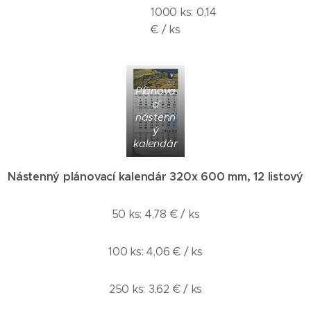
1000 ks: 0,14
€ / ks
Plánova
cí
nástenn
ý
kalendár
Nást
enný plánovací kalendár 320x 600 mm, 12 listový
50 ks: 4,78 € / ks
100 ks: 4,06 € / ks
250 ks: 3,62 € / ks