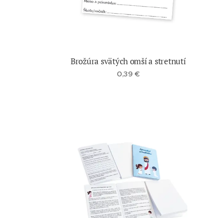
Brožúra svätých omší a stretnutí
0,39
€