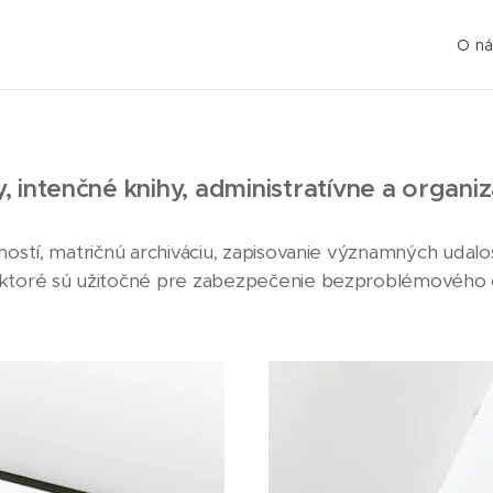
O ná
, intenčné knihy, administratívne a organi
nností, matričnú archiváciu, zapisovanie významných uda
 ktoré sú užitočné pre zabezpečenie bezproblémového c