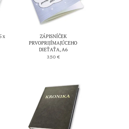
5 x
ZÁPISNÍČEK
PRVOPRIJÍMAJÚCEHO
DIEŤAŤA, A6
3,50
€