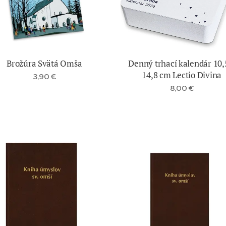
Brožúra Svätá Omša
Denný trhací kalendár 10,
14,8 cm Lectio Divina
3,90
€
8,00
€