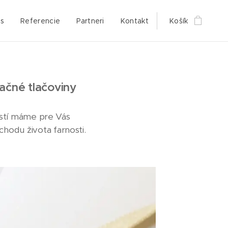
s
Referencie
Partneri
Kontakt
Košík
začné tlačoviny
lostí máme pre Vás
hodu života farnosti.