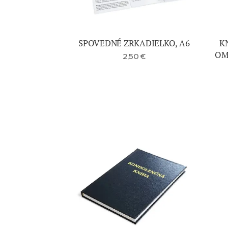
SPOVEDNÉ ZRKADIELKO, A6
K
OM
2,50
€