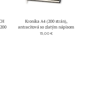
CH
Kronika A4 (200 strán),
200
antracitová so zlatým nápisom
15,00
€