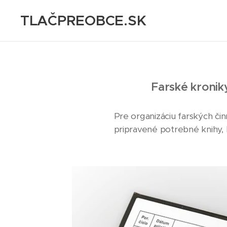
TLAČPREOBCE.SK
Tlačoviny na mieru
Farské kroniky
Pre organizáciu farských či
pripravené potrebné knihy,